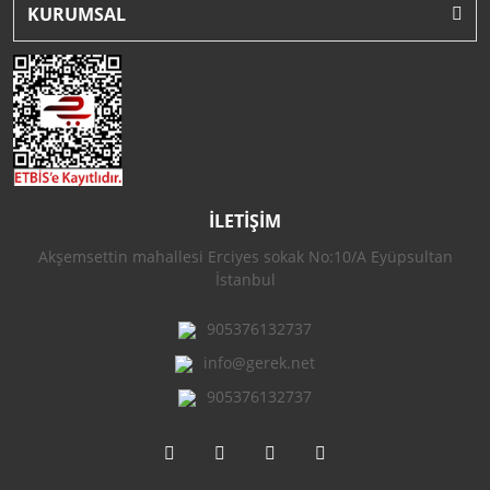
KURUMSAL
İLETİŞİM
Akşemsettin mahallesi Erciyes sokak No:10/A Eyüpsultan
İstanbul
905376132737
info@gerek.net
905376132737